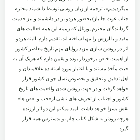
میگردیدیم»، ترجمه از زبان روسی توسط دانشمند محترم
جناب غوث جانباز) بحضور هردو برادر دانشمند و نیز خدمت
گردانندگان محترم پورتال که زمینه این همه فعالیت های
مفید و با ارزش را مهیا ساخته اند، تقدیم دارم. البته هردو
اثر در روشن سازی مزید زوایای مهم تاریخ معاصر کشور
از اهمیت خاص برخوردار بوده و یقیین دارم که هریک آن به
حیث مآخذ مستند و با اعتبار مورد استفاده علاقمندان و
اهل تدقیق و تحقیق و بخصوص نسل جوان کشور قرار
خواهد گرفت و در جهت روشن شدن واقعیت های تاریخ
کشور و اجتناب از تحریف های ناشی از«حب و بغض ها»
نقش بسزا خواهد داشت. امید میکنم این دو اثر ارزنده
هرچه زودتر به شکل کتاب چاپ و بدسترس همه قرار
گیرد.