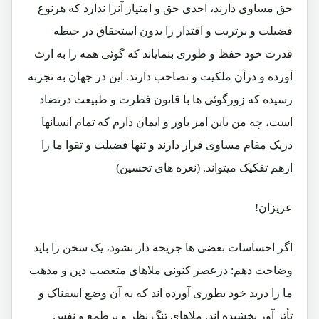
حق مساوی دارند، احدی حق و امتیاز آنرا ندارد که هرنوع
فضیلت و برتریت و اقتدار را بدون استحقاق در حیطه
قدرت خود حفظ و طوری بنمایاند که گوئی همه را به ارث
آورده و درآن ملکیت و تصاحب دارند. این در جهان به تجربه
رسیده که زورگوئی ها با قانون فطرت و طبیعت درتضاد
است، چه من باین امر باور و ایمان دارم که تمام انسانها
دریک مقام مساوی قرار دارند و تنها فضیلت و تقوا ما را
ازهم تفکیک میتواند. (نعره های تحسین)
عزیزان!
اگر احساسات بعضی ها جریحه دار نشود، یک سخن را باید
وضاحت دهم: درعصر کنونی ملاهای متعصب دین و مذهب
ما را درید خود بطوری آورده اند که به آن وضع اسفناک و
تأثر آور بخشیده اند. ملاهای تنگ نظر و پرطمع و نفس