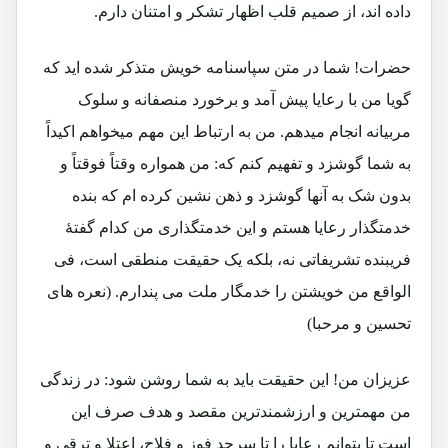
داده اند، از صمیم قلب اظهار تشکر و امتنان دارم.
حضرات! شما در متن سپاسنامه خویش متذکر شده اید که
گویا من با رعایا پیش آمد و برخورد منصفانه و سلوک
مربیانه انجام میدهم. من به ارتباط این مهم میخواهم اکیداً
به شما گوشزد و تفهیم کنم که: من همواره وقتاً فوقتاً و
بدون شک به آنها گوشزد و ذهن نشین کرده ام که بنده
خدمتگذار رعایا هستم و این خدمتگذاری من کدام گفتۀ
فریبنده تشریفاتی نه، بلکه یک حقیقت منطقی است، فی
الواقع من خویشتن را خدمگار ملت می پندارم. (نعره های
تحسین و مرحبا)
عزیزان من! این حقیقت باید به شما روشن شود: در زندگی
من مهمترین و ارزشمندترین مقصد و هدف صرف این
است تا بتوانم رعایا را تا سرحد فوز و فلاح، اعتلا و ترقی و