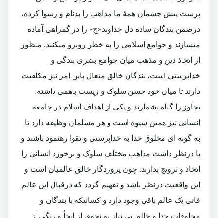
پرست پیش چشمان همۀ ما مذاهب را بدنام و رسوا کرده،
درضمن بندگان ساده دل خداوند«ج» را در گمراهی آماده
میسازند و جوامع اسلامی را به خطر روبرو میکنند. منظور
از اتخاذ دین و مذهب میان جوامع بشری بندگی و
خداپرستی است، بندگان خالق متعال باین امر نیز مکلفیت
دارند تا میان خود حسن سلوک و زیست باهمی داشته،
تجاوز را گناه بشمارند و یکی از اهداف اسلام در جامعه
انسانی نیز همین شیوه است و هر مسلمان وظیفه دارد تا
به گونه ای مخلوق خدا به خداپرستی و تقوا رهنمود باشند و
با درنظر داشت مذاهب مختلف سلوک و برخورد انسانی را
اتخاذ و ترویج بدارند. چون پروردگار خالق عالمیان است و
این واقعیت درنظر باشد و تفهیم گردد که درقبال این عالم
فانی یک عالم باقی وجود دارد و کسانیکه با بندگان و
مخلوقات خدا و خالق بی نیاز به نحوی از انحأ و رنگی از