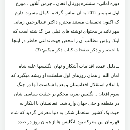
دوره امانی» منتشره پورتال افغان ـ جرمن آنلاین ، مورخ
اول سپتمبر 2012 به آن تماس گرفتم. کمال مسرت دارم
که اکنون تحقیقات مستند محترم داکتر عبدالرحمن زمانی
مهر تائید بر محتوای نوشته های قبلی من گذاشته است که
اینک رؤس مطالب آن را محض جهت تداعی خاطر در اینجا
با اختصار و ذکر صفحات کتاب ذکر میکنم: (3)
ــ دلیل عمده اقدامات آشکار و نهان انگلیسها علیه شاه
امان الله از همان روزهای اول سلطنت او ریشه میگیرد که
با اعلام استقلال افغانستان و بعد با شکست آنها در جنگ
سوم افغان ـ انگلیس ضربه محکم بر حیثیت سیاسی شان
در منطقه و حتی جهان وارد شد. افغانستان با اینکار به
حیث یک کشور استعمار شکن به دنیا معرفی گردید که شاه
قهرمان این معرکه بود. انگلیس ها از همان روز در صدد