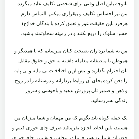
باتوجه باین اصل وقتی برای شخصی تکلیف عاید میگردد،
من نیز احساس تکلیف و بیقراری میکنم. التماس دارم
هرفرد باین حقیقت غور و تعمق کرده با بندگان خدا(ج)
حسن سلوک را دریغ نکنند و در زمینه سخاوتمند باشید.
من به شما برداران نصیحت کنان میرسانم که با همدیگر و
هموطن تا منصفانه معامله داشته به حق و حقوق مقابل
تان احترام بگذارید و بیش ازین اختلافات بی مایه و بی پایه
را دفن کرده بجای آن روابط بردارانه و دوستانه را در روح
و ذهن و ضمیر تان پرورش بدهید و باخوشی و سرور
زندگی بسررسانید.
یک جمله کوتاه باید بگویم که من مهمان و شما میزبان من
هستید، باین لحاظ اجازه بفرمائید صرف چای خوری کنیم و
حضرات شما نیز همرای ما در مجلس خوشی و چای خوری