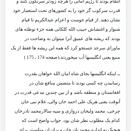
انتقام بودند تا رژیم امانی را هرچه زودتر سرنگون کنند و
قدرت سرکوب گر خود را به کشورهای تحت استعمار خود
نشان دهند. از قیام خوست و اعزام عبدالکریم تا قیام
شنوار و اغتشاش حبیب الله کلکانی همه جزء توطئه های
بودند که ریشه های عمیق آنرا میتوان به وضاحت در
ماورای سرحد جستجو کرد که همه این ریشه ها فقط از یک
منبع یعنی انگلیسها آب میخوردند.(صفحه 174 ـ 175 )
ــ اینکه انگلیسها بجای شاه امان الله خواهان بقدرت
رسانیدن چه کسی بودند تا متضمن منافع شان در
افغانستان و منطقه باشد و از بین چندین مدعی قدرت در
آنوقت یعنی هریک علی احمد خان والی، غلام نبی خان
چرخی، محمد ولیخان دروازی و سپه سالارمحمد نادرخان
کدام یک مطلوب نظر شان بود، جواب واضح است که
هیچیک به اندازه محمد نادرخان و برادران مناسبتر برای