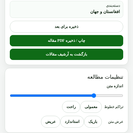
دسته‌بندی
افغانستان و جهان
ذخیره برای بعد
چاپ / ذخیره PDF مقاله
بازگشت به آرشیف مقالات
تنظیمات مطالعه
اندازه متن
معمولی
راحت
تراکم خطوط
باریک
استاندارد
عریض
عرض متن