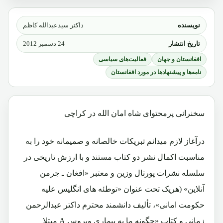
نویسنده
داکتر سیدعبدالله کاظم
تاریخ انتشار
24 دسمبر 2012
افغانستان و جهان
فعالیت‌های سیاسی
نامه‌ها و پیشنهادها در مورد افغانستان
سخنرانی پرمحتوای شاه امان الله در کراچی
درآغاز لازم میدانم تبریکات خالصانه و صمیمانه خود را به
مناسبت اکمال نشر دو کتاب مستند و با ارزش تاریخی در
سلسله نشرات پورتال وزین و معتبر «افغان ـ جرمن
آنلاین» (هریک تحت عنوان «توطئه های انگلیس علیه
حکومت امانی»، تألیف دانشمند محترم داکتر عبدالرحمن
زمانی و کتاب «چگونه ما به بیماری ویروس A مبتلا