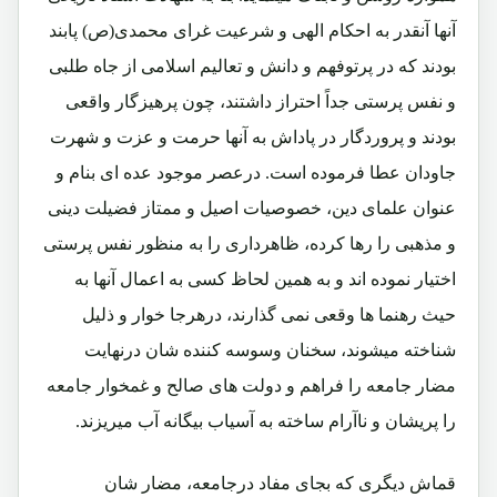
آنها آنقدر به احکام الهی و شرعیت غرای محمدی(ص) پابند
بودند که در پرتوفهم و دانش و تعالیم اسلامی از جاه طلبی
و نفس پرستی جداً احتراز داشتند، چون پرهیزگار واقعی
بودند و پروردگار در پاداش به آنها حرمت و عزت و شهرت
جاودان عطا فرموده است. درعصر موجود عده ای بنام و
عنوان علمای دین، خصوصیات اصیل و ممتاز فضیلت دینی
و مذهبی را رها کرده، ظاهرداری را به منظور نفس پرستی
اختیار نموده اند و به همین لحاظ کسی به اعمال آنها به
حیث رهنما ها وقعی نمی گذارند، درهرجا خوار و ذلیل
شناخته میشوند، سخنان وسوسه کننده شان درنهایت
مضار جامعه را فراهم و دولت های صالح و غمخوار جامعه
را پریشان و ناآرام ساخته به آسیاب بیگانه آب میریزند.
قماش دیگری که بجای مفاد درجامعه، مضار شان