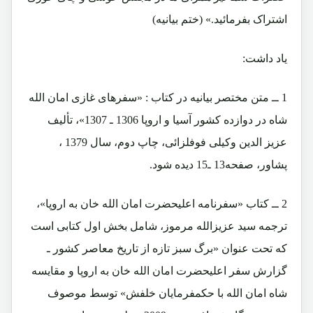
اشتراک بفرمائید.» (ختم بیانیه)
یاد داشت:
1 ــ متن مختصر بیانیه در کتاب : «سفرهای غازی امان الله
شاه در دوازده کشور آسیا و اروپا 1306 ـ 1307»، تألیف
عزیز الدین وکیلی فوفلزائی، چاپ دوم، سال 1379 ،
پشاور، صفحه13 ـ15 دیده شود.
2 ــ کتاب «سفرنامه اعلیحضرت امان الله خان به اروپا»،
ترجمه سید عزیزالله مرموز، شامل بخش اول کتابی است
که تحت عنوان «برگ سبز تازه از تاریخ معاصر کشور ـ
گزارش سفر اعلیحضرت امان الله خان به اروپا و مقایسه
شاه امان الله با حکمفرمایان خلفش» توسط موصوف