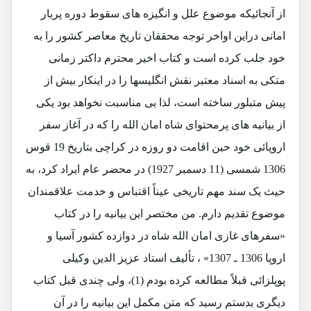
از آنجائیکه موضوع علل و انگیزه های سقوط دوره پربار
امانی دراین اواخر توجه محققان تاریخ معاصر کشور را به
خود جلب کرده است و کتاب اخیر محترم داکتر زمانی
متکی به اسناد معتبر نقش انگلیسها را در اینکار بیش از
پیش متبلور ساخته است، لذا بی مناسبت نخواهد بود یکی
از بیانیه های پرمحتوای شاه امان الله را که در آغاز سفر
اروپائی خود حین اقامت دو روزه در کراچی بتاریخ 19 قوس
1306 شمسی (11 دسمبر 1927) در محضر عام ایراد کرد، به
حیث یک سند مهم تاریخی عیناً اقتباس و خدمت علاقمندان
موضوع تقدیم دارم. من مختصر این بیانیه را در کتاب
«سفرهای غازی امان الله شاه در دوازده کشور آسیا و
اروپا 1306 ـ 1307» ، تألیف استاد عزیز الدین وکیلی
پوپلزائی قبلاً مطالعه کرده بودم (1)، ولی چندی قبل کتاب
دیگری بدستم رسید که متن مکمل این بیانیه را در آن