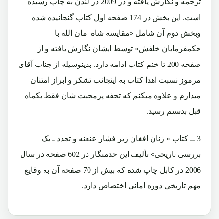
ترجمه و نگارش یافته و در 2009 در لندن به چاپ رسیده
است. این بخش در 174 صفحه اول کتاب گنجانیده شده
وبخش دوم آن شامل «مقایسه شاه امان الله با
حکمفرمایان خلفش» توسط ایشان نگارش یافته و از
صفحه 200 تا ختم کتاب ادامه دارد. بدینوسیله از جناب آقای
مرموز نسبت اهدا کتاب به اینجانب تشکر و ابراز امتنان
میدارم و علاوه میکنم که تحفه پرمحبت شان فقط یکماه
قبل بدستم رسید.
3 ــ کتاب « زنان افغان زیر فشار عنعنه و تجدد ـ یک
بررسی تاریخی» تألیف این خدمتگار در 602 صفحه در سال
2006 در کابل چاپ شده که بیش از 70 صفحه آن به وقایع
مهم تاریخی دوره امانی اختصاص دارد.