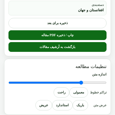
دسته‌بندی
افغانستان و جهان
ذخیره برای بعد
چاپ / ذخیره PDF مقاله
بازگشت به آرشیف مقالات
تنظیمات مطالعه
اندازه متن
معمولی
راحت
تراکم خطوط
باریک
استاندارد
عریض
عرض متن