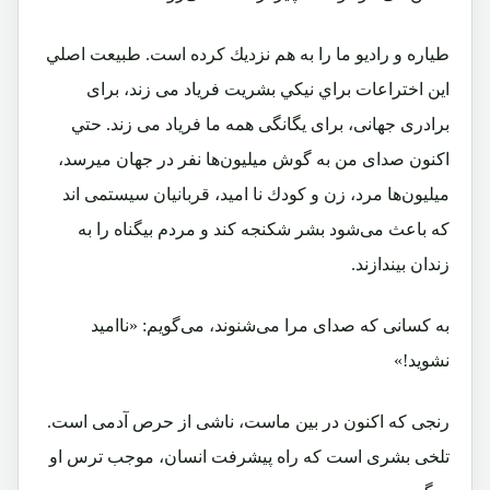
طیاره و راديو ما را به هم نزديك كرده است. طبيعت اصلي
اين اختراعات براي نيكي بشريت فرياد می ‌زند، برای
برادری جهانی، برای يگانگی همه ما فرياد می ‌زند. حتي
اكنون صدای من به گوش ميليون‌ها نفر در جهان میرسد،
ميليون‌ها مرد، زن و كودك نا اميد، قربانيان سيستمی اند
كه باعث می‌شود بشر شكنجه كند و مردم بیگناه را به
زندان بيندازند.
به كسانی كه صدای مرا می‌شنوند، می‌گويم: «نااميد
نشويد!»
رنجی كه اكنون در بين ماست، ناشی از حرص آدمی است.
تلخی بشری است كه راه پيشرفت انسان، موجب ترس او