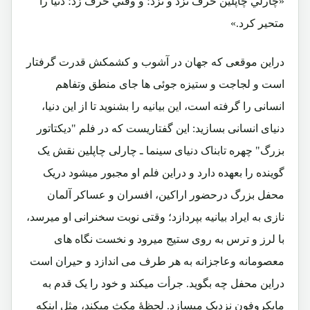
«چارلي چاپلين حرف نزد و نزد؛ و وقتي حرف زد؛ دنيا را
متحير كرد.»
دراین موقعی که جهان در آشوب و کشمکش قدرت گرفتار
است و لجاجت و ستیزه جوئی ها جای منطق وتفاهم
انسانی را گرفته است، این بیانیه را بشنوید تا از این دنیا،
دنیای انسانی بسازید: این گفتاریست که در فلم "دیکتاتور
بزرگ" چهره تابناک دنیای سینما ـ چارلی چاپلین نقش یک
گوینده را بعهده دارد و دراین فلم او مجبور میشود دریک
محفل بزرگ درحضور اراکین، افسران و عساکر آلمان
نازی به ایراد بیانیه بپردازد؛ وقتی نوبت سخنرانی او میرسد،
با لرز و ترس به روی ستیج میرود و نخست نگاه های
معصومانه وعاجزانه به هر طرف می اندازد و حیران است
دراین محفل چه بگوید. جرأت میکند و خود را یک قدم به
مایکروفون نزدیک میسازد. لحظۀ مکث میکند، مثل اینکه