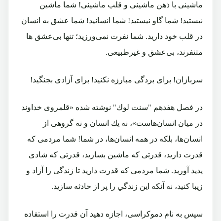
ماشينی با ذهن ماشينی و قلب ماشينی! شما ماشين
نيستيد! شما گاو نيستيد! شما انسانيد! شما عشق به انسان
در قلب خود داريد. شما نفرت نمی‌ورزيد؛ تنها بی‌عشق ها
متنفرند، بی‌عشق و غيرطبيعی.
سربازان! برای بردگی مبارزه نكنيد! برای آزادی بجنگيد!
در فصل هفدهم "سنت لوك" نوشته شده «قلمروی خداوند
در ميان انسان‌هاست»، نه يك انسان و نه گروهی از
انسان‌ها، بلكه در همه انسان‌ها، در شما! شما مردمی كه
قدرت داريد، قدرتی كه ماشين بسازيد، قدرتی كه شادی
پديد آوريد. شما مردمی كه قدرت داريد تا زندگی را آزاد و
زيبا كنيد، نه آنکه اين زندگي را پر از حادثه سازید.
سپس به نام دموكراسی، اجازه دهيد آن قدرت را استفاده