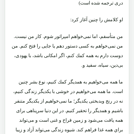
دری ترجمه شده است)
او کلامش را چنین آغاز کرد:
من متأسفم، اما نمی‌خواهم امپراتور شوم. كار من نيست.
من نمی‌خواهم به كسی دستور دهم يا جايی را فتح كنم. من
دوست دارم به همه كمك كنم، اگر امكانی باشد، با يهودی،
بی‌دين، سياه، سفيد و.
ما همه می‌خواهيم به همديگر كمك كنيم، نوع بشر چنين
است. ما همه می‌خواهيم در خوشی با يكديگر زندگی كنيم،
نه در رنج وبدبختی يكديگر؛ ما نمی‌خواهيم از يكديگر متنفر
باشيم و همديگر را تحقير كنيم. در اين دنيا سرپناهی برای
همه يافت می‌شود و زمين فراخ و غنی است و می‌تواند
براي همه غذا فراهم كند. شيوه زندگی می‌تواند آزاد و زيبا