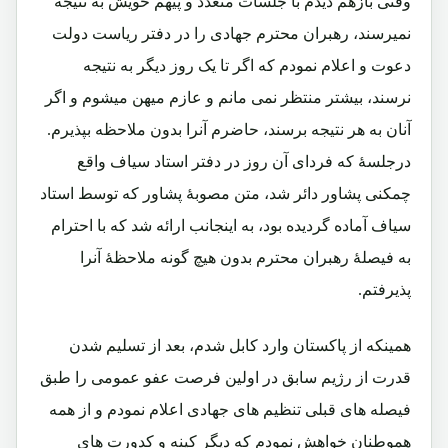
وقتی بازهم دیدم با جلسات متعدد و پیهم خویش به نتیجه
نمیرسند، رهبران محترم جهادی را در دفتر ریاست دولت
دعوت و اعلام نمودم که اگر تا یک روز دیگر به نتیجه
نرسند، بیشتر منتظر نمی مانم و عازم میهن میشوم و اگر
آنان به هر نتیجه برسند، حاضرم آنرا بدون ملاحظه بپذیرم.
درجلسۀ که فردای آن روز در دفتر استاد سیاف واقع
چمکنی پشاور دائر شد، متن مصوبۀ پشاور که توسط استاد
سیاف آماده گردیده بود، به اینجانب ارائه شد که با احترام
به فیصلۀ رهبران محترم بدون هیچ گونه ملاحظۀ آنرا
پذیرفتم.
همینکه از پاکستان وارد کابل شدم، بعد از تسلیم شدن
قدرت از رژیم سابق در اولین فرصت عفو عمومی را طبق
فیصله های قبلی تنظیم های جهادی اعلام نمودم و از همه
هموطنان خواهش نمودم که دیگر کینه و کدورت های