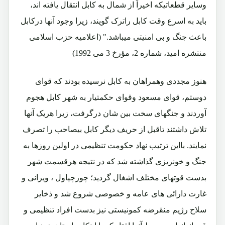
وسایر قطعاتیکه اخیراً از شمال به کابل انتقال یافته اند،
باید به اسرع وقت کابل راترک گویند، زیرا وجود آنها درکابل
باعث جنگ و بی امنیتی میباشد." (اعلامیه حزب اسلامی
منتشره امید، شماره 2، مؤرخ 3 می 1992)
هنوز مجددی وهمراهان به کابل نرسیده بودند که قوای
دوستم، قوای مسعود وقوای حکمتیار به شهر کابل هجوم
آوردند و جنگهای سخت بین شان درگرفت، زیرا هریک آنها
تلاش داشتند تاقبل از حریف دیگر کابل بیصاحب را تصرف
نمایند. بااین ترتیب نهاد حکومت تنظیمی در اولین روزها به
جنگ و خونریزی گذاشته شد که در نتیجه هرقسمت شهر
بدست قوتهای مختلف اشغال گردید؛ چورچپاول ، ویرانی و
غارت دارائی های عامه و خصوصی شروع شد و ذخایر
سلاح رژیم منقرضه کمونیستی نیز بدست افراد تنظیمی و