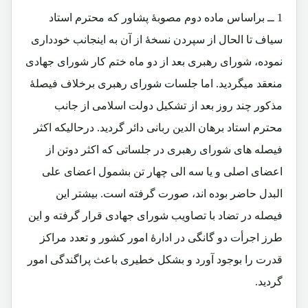
1 ــ
براساس ماده دوم مصوبۀ پشاور که محترم استاد
سیاف تا الحال از سپردن نسخۀ از آن به اینجانب خودداری
نموده، شورای رهبری بعد از دو ماه ختم کار شورای جهادی
منعقد میگردید. اما جلسات شورای رهبری برخلاف فیصلۀ
مذکور چند روز بعد از تشکیل دولت اسلامی از جانب
محترم استاد برهان الدین ربانی دائر گردید. درحالیکه اکثر
فیصله های شورای رهبری در جلساتی که اکثر دوتن از
اعضای اصلی و یا سه الی چهار تن بشمول اعضای علی
البدل حاضر بوده اند، صورت گرفته است. بیشتر این
فیصله در تضاد با تصاویب شورای جهادی قرار گرفته و این
طرز اجرأت دو گانگی در ادارۀ امور کشور و تعدد مراکز
قدرت را بوجود آورد و بشکل خطیری باعث پراگندگی امور
گردید.