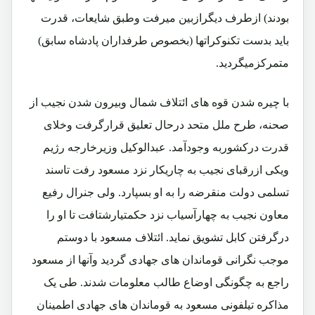
بودند) ازطرف دیگرازبین میرفت وطبق شایعات، قدرت
باید بدست تکنوکراتها (بخصوص طرفداران پادشاه سابق)
متمرکزمیگردید.
با چیره شدن قوه های ائتلاف شمال وبیرون شدن نجیب از
صحنه، طرح ملل متحد درحال تعلیق قرارگرفت وخلای
قدرت درکشوربه وجودآمد. عبدالوکیل وزیرخارجه رژیم
ویکی ازرقبای نجیب به چاریکار نزد مسعود رفت تاسند
تسلمی دولت منقرضه را به او بسپارد. ولی جنرال رفیع
معاون نجیب به چهارآسیاب نزد حکمتیارشتافت تا او را
درگرفتن کابل تشویق نماید. ائتلاف مسعود با دوستم
موجب نگرانی قوماندان های جهادی گردید وآنها از مسعود
راجع به چگونگی اوضاع طالب معلومات شدند. طی یک
مذاکره تیلفونی مسعود به قوماندان های جهادی اطمینان