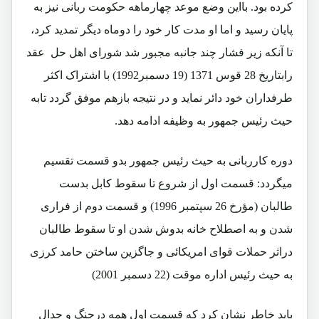
کرده بود. بااین وضع موعد چهارماهه حکومت ربانی نیز به
پایان رسید و اما او مدت کار خود را دوماه دیگر تمدید کرد،
تا آنکه زیر فشار چند جانبه مجبور شد شورای اهل حل عقد
رابتاریخ 28 قوس 1371 (19 دسمبر1992) با اشتراک اکثر
طرفداران خود دائر نماید و در نتیجه بازهم موفق گردد تابه
حیث رئیس جمهور به وظیفه ادامه دهد.
دوره کارربانی به حیث رئیس جمهور بدو قسمت تقسیم
میگردد: قسمت اول از شروع تا سقوط کابل بدست
طالبان (مؤرخ 26 سپتمبر 1996) و قسمت دوم از فراری
شدن و به اصطلاح خانه بدوش شدن او تا سقوط طالبان
دراثر حملات قوای امریکائی و جاگزین ساختن حامد کرزی
به حیث رئیس اداره موقت (22 دسمبر 2001)
باید خاطر نشان کرد که قسمت اول همه درجنگ و جدال