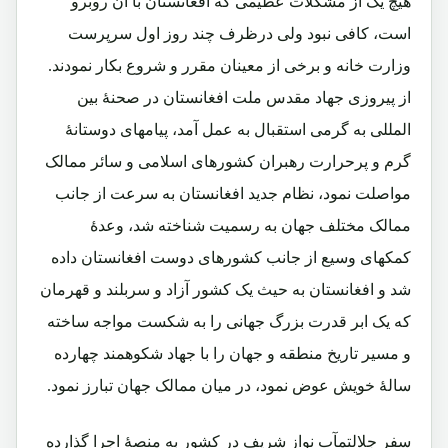
هیچ یک از مشکلات عظیمی که افغانستان با آن روبرو
است، کافی نبود ولی درظرف چند روز اول سرپرست
وزارت خانه و برخی از معینان مقرر و شروع بکار نمودند.
از پیروزی جهاد مقدس ملت افغانستان در صحنۀ بین
المللی به گرمی استقبال به عمل آمد، پیامهای دوستانۀ
گرم و پرحرارت رهبران کشورهای اسلامی و سائر ممالک
مواصلت نمود، نظام جدید افغانستان به سرعت از جانب
ممالک مختلف جهان به رسمیت شناخته شد، وعدۀ
کمکهای وسیع از جانب کشورهای دوست افغانستان داده
شد و افغانستان به حیث یک کشور آزاد و سربلند و قهرمان
که یک ابر قدرت بزرگ جهانی را به شکست مواجه ساخته
و مسیر تاریخ منطقه و جهان را با جهاد شکوهمند چهارده
سالۀ خویش عوض نمود، در میان ممالک جهان تبارز نمود.
سفر جلالتمآب نواز شریف در کشور به منصۀ اجرا گذارده