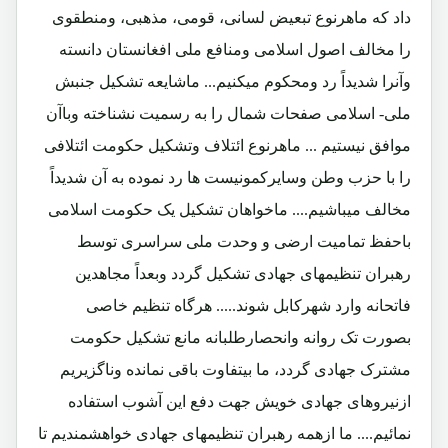
داد که ماهرنوع تبعیض لسانی، قومی، مذهبی، ومنطقوی
را مخالف اصول اسلامی ومنافع ملی افغانستان دانسته
وآنرا شدیداً رد ومحکوم میکنیم... ماشایعه تشکیل جنبش
ملی- اسلامی صفحات شمال را به رسمیت نشناخته وباآن
موافق نیستیم ... ماهرنوع ائتلاف وتشکیل حکومت ائتلافی
را با حزب وطن وسایرکمونیست ها رد نموده به آن شدیداً
مخالف میباشیم.... ماخواهان تشکیل یک حکومت اسلامی
باحفظ تمامیت ارضی و وحدت ملی سراسری توسط
رهبران تنظیمهای جهادی تشکیل گردد وبعداً مجاهدین
فاتحانه وارد شهرکابل شوند..... هرگاه تنظیم خاصی
بصورت تک روانه وانحصارطلبانه مانع تشکیل حکومت
مشترک جهادی گردد، ما بیتفاوت باقی نمانده وناگزیریم
ازنیروهای جهادی خویش جهت دفع این آشوب استفاده
نمائیم.... ما ازهمه رهبران تنظیمهای جهادی خواهشمندیم تا