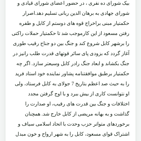
بیک شورای ده نفری ، در حضور اعضای شورای قیادی و
شورای جهادی به برهان الدین ربانی تسلیم دهد.
اصرار
حکمتیار مبنی براخراج قوه های دوستم از کابل و طفره
رفتن مسعود از این کارموجب شد تا حکمتیار حملات راکتی
را برشهر کابل شروع کند و جنگ بین دو جناح رقیب طوری
آغاز گردد که بزودی پای سائر قوتهای قدرت طلب رانیز در
جنگ بکشاند و ابعاد جنگ رادر کابل وسیعتر سازد. اگر چه
حکمتیار برطبق موافقتنامه پشاور نماینده خود استاد فرید
را به حیث صد اعظم بتاریخ 7 جولای به کابل فرستاد، ولی
او نتوانست کاری از بیش ببرد و با اوج گرفتن مجدد
اختلافات و جنگ بین قدرت های رقیب، او صدارت را
گذاشت و به بهانه مریضی از کابل خارج شد. همچنان
برخوردهای متواتر حزب وحدت با اتحاد اسلامی سیاف و
اشتراک قوای مسعود، کابل را به شهر ارواح و خون مبدل