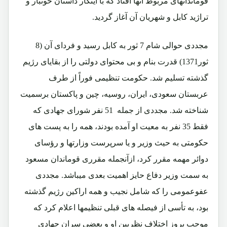
قوماندانهای مربوط آنها افتاد که با اینکار داستان خونبار و
تراژید کابل و شهریان آن آغاز گردید.
مجددی حوالی شام 7 ثور به کابل رسید و فردای آن (8
ثور1371) قدرت بنام و بی محتوای دولتی را از بقایای رژیم
گذشته تسلیم شد. حکومت تنظیمی فوراً از طرف
عربستان سعودی، ایران، روسیه، چین و پاکستان برسمیت
شناخته شد. مجددی از جمله 51 نفر شورای جهادی که
فقط 35 نفر به معیت او آمده بودند، همه را به پست های
حکومتی به حیث وزیر و یا سرپرست وزارتها و رؤسای
دوائر مهمه مقرر کرد، ازآنجمله مقرری قوماندان مسعود
به سمت وزیر دفاع حایز اهمیت بعدی میباشد. مجددی
عفوعمومی را که شامل نجیب و همه اراکین رژیم گذشته
بود، به تأسی از فیصله های قبلی تنظیمها اعلام کرد که
موجب بروز اختلاف نظربین او و بعضی سران جهادی