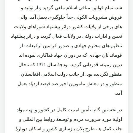
شد، تمام قوانین منافی اسلام ملغی گردید و از تولید و
فروش مشروبات الکولی جداً جلوگیری بعمل آمد. والی
های برخی از ولایات کشور دراثر پیشنهاد شوراهای ولایات
تعیین و ادارات دولتی در ولایات فعال گردید و دراثر پیشنهاد
تنظیم های محترم جهادی با صدور فرامین ترفیعات، از
قوماندانان جهادی که در دوران جهاد فداکاری نموده اند
درین زمینه، قدردانی گردید. بودجۀ سال 1371 که تاحال
منظور نگردیده بود، از جانب دولت اسلامی افغانستان
منظور و در معاش مامورین اجیر صد فیصد ازدیاد بعمل
آمد.
در نخستین گام، تأمین امنیت کامل در کشور و تهیه مواد
اولیۀ مورد ضرورت مردم و توسعۀ روابط بین المللی و
جلب کمک ها، طرح پلان بازسازی کشور و اسکان دوبارۀ