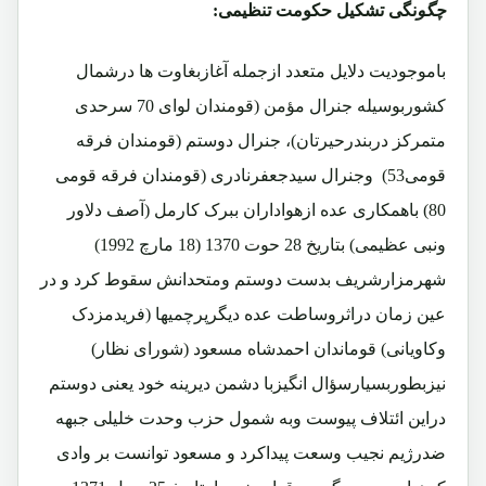
چگو
نگی تشکیل حکومت تنظیمی:
باموجودیت دلایل متعدد ازجمله آغازبغاوت ها درشمال
کشوربوسیله جنرال مؤمن (قومندان لوای 70 سرحدی
متمرکز دربندرحیرتان)، جنرال دوستم (قومندان فرقه
قومی53) وجنرال سیدجعفرنادری (قومندان فرقه قومی
80) باهمکاری عده ازهواداران ببرک کارمل (آصف دلاور
ونبی عظیمی) بتاریخ 28 حوت 1370 (18 مارچ 1992)
شهرمزارشریف بدست دوستم ومتحدانش سقوط کرد و در
عین زمان دراثروساطت عده دیگرپرچمیها (فریدمزدک
وکاویانی) قوماندان احمدشاه مسعود (شورای نظار)
نیزبطوربسیارسؤال انگیزبا دشمن دیرینه خود یعنی دوستم
دراین ائتلاف پیوست وبه شمول حزب وحدت خلیلی جبهه
ضدرژیم نجیب وسعت پیداکرد و مسعود توانست بر وادی