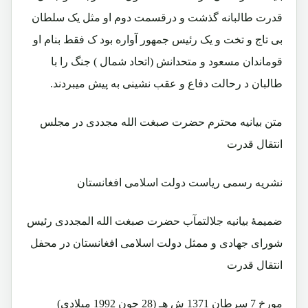
قدرت طالبانه گذشت و درقسمت دوم او مثل یک سلطان
بی تاج و تخت و یک رئیس جمهور آواره بود ک فقط بنام او
قوماندان مسعود و متحدانش (اتحاد شمال ) جنگ را با
طالبان د رحالت دفاع و عقب نشینی به پیش میبردند.
متن بیانیه محترم حضرت صبغت الله مجددی در مجلس
انتقال قدرت
نشریه رسمی ریاست دولت اسلامی افغانستان
ضمیمۀ بیانیه جلالتمآب حضرت صبغت الله المجددی رئیس
شورای جهادی و ممثل دولت اسلامی افغانستان در محفل
انتقال قدرت
مورخ 7 سرطان 1371 ش هـ (28 جون 1992 میلادی)