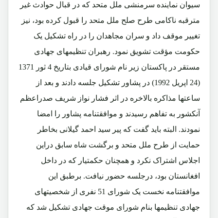
سیوان نماینده سرمنشی ملل متحد که در قبال حوادث غیر
مترقبه ناکامی طرح صلح ملل متحد را قبول کرده بود، نیز
تغییر موقف داد و سران مجاهدان را در راه تشکیل یک
حکومت مؤقت تشویق نمود.
رهبران تنظیمهای جهادی
مستقر در پاکستان زیر نام
شورای قیادی
بتاریخ 4 ثور 1371
(24 اپریل 1992) در پشاور تشکیل جلسه دادند و بعد از
ساعتها مذاکره بالاخره در اثر فشار نواز شریف صدراعظم
آنکشور به تفاهم رسیدند و موافقتنامه پشاور را امضا
نمودند.
البته باید گفت که پیر سید احمد گیلانی بخاطر
حمایت از طرح ملل متحد و برگشت شاه سابق دراین
اجلاس اشتراک نکرد و همچنان حکمتیار که در داخل
افغانستان بود، درجلسه حضور نیافت.
برطبق این
موافقتنامه نخست یک شورای 51 نفری از شخصیتهای
جهادی تنظیمها بنام
شورای موقت جهادی
تشکیل شد که