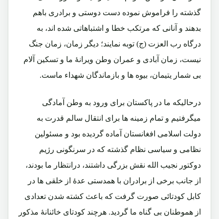
گذشته را فراموش نموده دست دوستی و برادری باهم
بدهند و آنانی که مرتکب خطا و اشتباهاتی شده اند، به
درگاه رب العزت (ج) توبه نمایند؛ دیگر زمان، زمان جنگ
نیست، زمان آبادی و عمران وطن ویرانۀ ما و تسکین آلام
بی شمار یتیمان، بیوه ها و بازماندگان شهداء ماست.
درحالیکه ما در پاکستان برای ورود به وطن آمادگی
میگرفتیم و تمام زمینه ها برای انتقال سالم قدرت به
دولت اسلامی افغانستان آماده گردیده بود و مسئولین
نظامی و سیاسی نظام گذشته که در سرنگونی رژیم
دوکتور نجیب الله نقش بزرگی داشتند، درانتظار ما بودند،
از جانب برخی از برادران با همدستی عدۀ از خلقی ها در
کابل کودتائی صورت گرفت که باعث کشته شدن تعدادی
از هموطنان بی گناه ما گردید. هرچند کودتای خائنانۀ مذکور