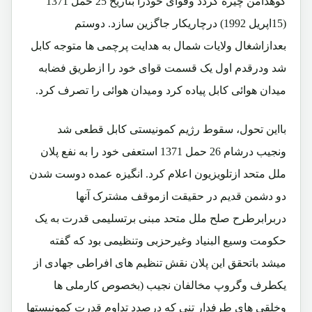
کوهدامن چیره گردد وقوای خودرا بتاریخ 25 حمل 1371
(15اپریل 1992) درچاریکار جاگزین سازد. دوستم
بعدازاشغال ولایات شمال به هدایت پرچمی ها متوجه کابل
شد ودرقدم اول یک قسمت قوای خود را ازطریق فضابه
میدان هوائی کابل پیاده کرد ومیدان هوائی را تصرف کرد.
بااین تحول، سقوط رژیم کمونیستی کابل قطعی شد
ونجیب درشام 26 حمل 1371 استعفی خود را به نفع پلان
ملل متحد ازتلویزیون اعلام کرد. انگیزه عمده دوست شدن
دو دشمن قدیم در حقیقت ازموقف مشترک آنها
دربرابرطرح صلح ملل متحد مبنی برتسلیمی قدرت به یک
حکومت وسیع البنیاد وغیرحزبی وتنظیمی بود که گفته
میشد باتحقق این پلان نقش تنظیم های افراطی جهادی از
یکطرف وگروپ مخالفان نجیب (بخصوص کارملی ها
وخلقی های طرفدار تنی که درصدد تداوم قدرت کمونیستها