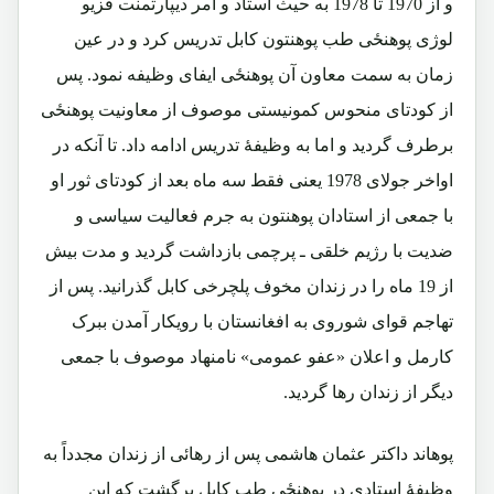
و از 1970 تا 1978 به حیث استاد و آمر دیپارتمنت فزیو
لوژی پوهنځی طب پوهنتون کابل تدریس کرد و در عین
زمان به سمت معاون آن پوهنځی ایفای وظیفه نمود. پس
از کودتای منحوس کمونیستی موصوف از معاونیت پوهنځی
برطرف گردید و اما به وظیفۀ تدریس ادامه داد. تا آنکه در
اواخر جولای 1978 یعنی فقط سه ماه بعد از کودتای ثور او
با جمعی از استادان پوهنتون به جرم فعالیت سیاسی و
ضدیت با رژیم خلقی ـ پرچمی بازداشت گردید و مدت بیش
از 19 ماه را در زندان مخوف پلچرخی کابل گذرانید. پس از
تهاجم قوای شوروی به افغانستان با رویکار آمدن ببرک
کارمل و اعلان «عفو عمومی» نامنهاد موصوف با جمعی
دیگر از زندان رها گردید.
پوهاند داکتر عثمان هاشمی پس از رهائی از زندان مجدداً به
وظیفۀ استادی در پوهنځی طب کابل برگشت که این