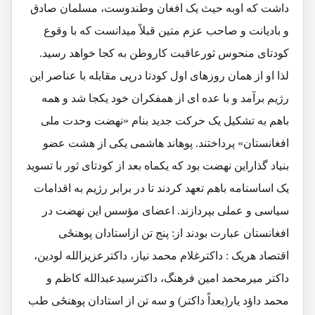
داشت که اوبه حیث یک افغان وطندوست، مسلمان صادق
و بادیانت و صاحب عزم متین قبلاً میدانست که با وقوع
کودتای منحوس ثورعاقبت کاروطن به کجا خواهد رسید.
لذا او از همان روزهای اول کودتا درپی مقابله با عناصر این
رژیم برآمد و با عده ای از همفکران خود یکجا شد و همه
باهم به تشکیل یک حرکت جدید بنام «نهضت وحدت ملی
افغانستان» پرداختند. پوهاند هاشمی یکی از هشت عضو
بنیاد گذاراین نهضت بود که یکماه بعد از کودتای ثور با تسوید
یک اساسنامه باهم تعهد کردند تا در برابر رژیم به اقدامات
سیاسی و عملی بپردازند. اعضای مؤسس این نهضت در
افغانستان عبارت بودند از: پنج تن ازاستادان پوهنځی
اقتصاد هریک : داکترغلام محمد نیاز، داکترعزیزالله لودین،
داکتر میرمحمد امین فرهنگ، داکترسیدعبدالله کاظم و
محمد داؤد یار(بعداً داکتر) و سه تن از استادان پوهنځی طب