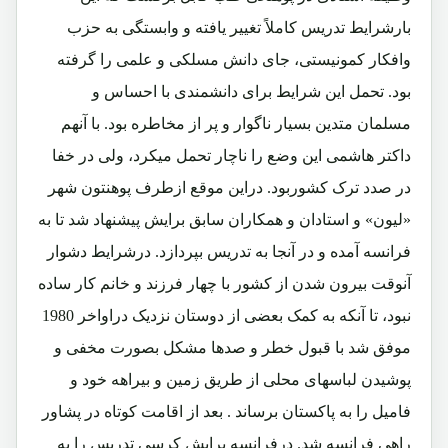
بارشرایط تدریس کاملاً تغییر یافته و وابستگی به حزب
وافکار کمونیستی، جای دانش مسلکی و علمی را گرفته
بود. تحمل این شرایط برای دانشمندی با احساس و
مسلمان متدین بسیار ناگوار و پر از مخاطره بود. با آنهم
داکتر هاشمی این وضع را ناچار تحمل میکرد، ولی در خفا
در صدد ترک کشوربود. دراین موقع ازطرف پوهنتون شهر
«لیون» و استادان و همکاران سابق برایش پیشنهاد شد تا به
فرانسه آمده و در آنجا به تدریس بپردازد. درشرایط دشوار
آنوقت بیرون شدن از کشور با چهار فرزند و خانم کار ساده
نبود، تا آنکه به کمک بعضی از دوستان نزدیک دراواخر 1980
موفق شد با قبول خطر و صدها مشکل بصورت مخفی و
پوشیدن لباسهای محلی از طریق زمین و بیراهه خود و
فامیل را به پاکستان برساند . بعد از اقامت کوتاه در پشاور
راهی فرانسه شد. درفرانسه برایش کرسی تدریس را به