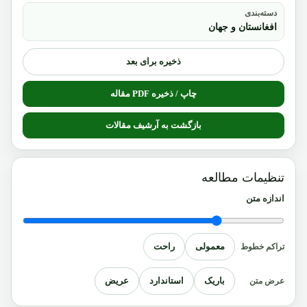
دسته‌بندی
افغانستان و جهان
ذخیره برای بعد
چاپ / ذخیره PDF مقاله
بازگشت به آرشیف مقالات
تنظیمات مطالعه
اندازه متن
معمولی
راحت
تراکم خطوط
باریک
استاندارد
عریض
عرض متن