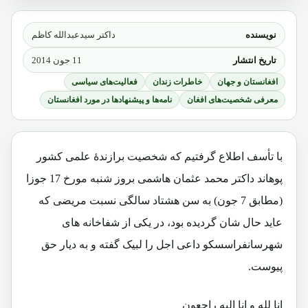
نویسنده
داکتر سیدعبدالله کاظم
تاریخ انتشار
11 جون 2014
افغانستان و جهان
خاطرات زندان
فعالیت‌های سیاسی
معرفی شخصیت‌های افغان
نامه‌ها و پیشنهادها در مورد افغانستان
با تأسف اطلاع گرفتیم که شخصیت برازندۀ علمی کشور
پوهاند داکتر محمد عثمان هاشمی بروز شنبه مورخ 17 جوزا
(مطابق 7 جون) به سن هشتاد سالگی نسبت مریضی که
عاید حال شان گردیده بود، در یکی از شفاخانه های
شهرسانفراسسکو داعی اجل را لبیک گفته و به دیار حق
پیوست.
انا لله و انا الیه راجعون