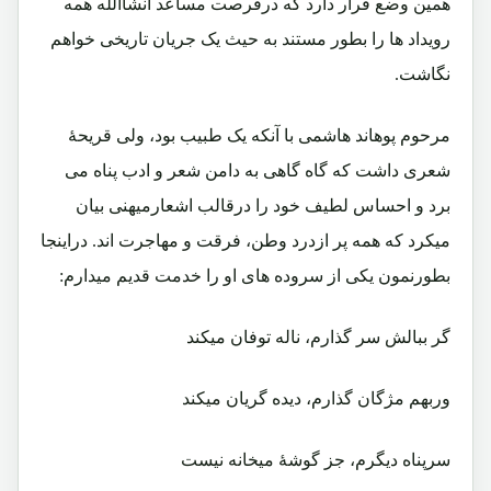
همین وضع قرار دارد که درفرصت مساعد انشأالله همه
رویداد ها را بطور مستند به حیث یک جریان تاریخی خواهم
نگاشت.
مرحوم پوهاند هاشمی با آنکه یک طبیب بود، ولی قریحۀ
شعری داشت که گاه گاهی به دامن شعر و ادب پناه می
برد و احساس لطیف خود را درقالب اشعارمیهنی بیان
میکرد که همه پر ازدرد وطن، فرقت و مهاجرت اند. دراینجا
بطورنمون یکی از سروده های او را خدمت قدیم میدارم:
گر ببالش سر گذارم، ناله توفان میکند
وربهم مژگان گذارم، دیده گریان میکند
سرپناه دیگرم، جز گوشۀ میخانه نیست