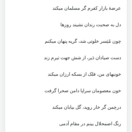
عرضۀ بازار کفرم گر مسلمان میکند
دل به صحبت رندان نشیند روزها
چون مُیَسر خلوتی شد، گریه پنهان میکنم
دست صیادان دَیر، از شش جهت تیرم زند
خونبهای من، فلک از بسکه ارزان میکند
خون معصومان سراپا دامن صحرا گرفت
درچمن گر خار روید، گل بیابان میکند
رنگ اضمحلال بینم در مقام آدمی