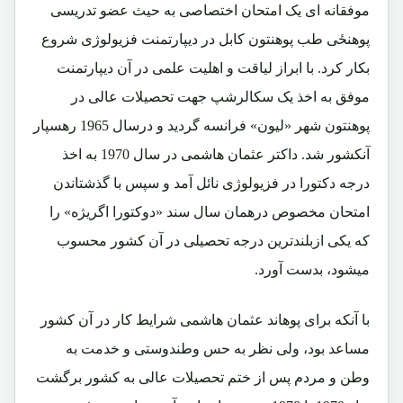
موفقانه ای یک امتحان اختصاصی به حیث عضو تدریسی
پوهنځی طب پوهنتون کابل در دیپارتمنت فزیولوژی شروع
بکار کرد. با ابراز لیاقت و اهلیت علمی در آن دیپارتمنت
موفق به اخذ یک سکالرشپ جهت تحصیلات عالی در
پوهنتون شهر «لیون» فرانسه گردید و درسال 1965 رهسپار
آنکشور شد. داکتر عثمان هاشمی در سال 1970 به اخذ
درجه دکتورا در فزیولوژی نائل آمد و سپس با گذشتاندن
امتحان مخصوص درهمان سال سند «دوکتورا اگریژه» را
که یکی ازبلندترین درجه تحصیلی در آن کشور محسوب
میشود، بدست آورد.
با آنکه برای پوهاند عثمان هاشمی شرایط کار در آن کشور
مساعد بود، ولی نظر به حس وطندوستی و خدمت به
وطن و مردم پس از ختم تحصیلات عالی به کشور برگشت