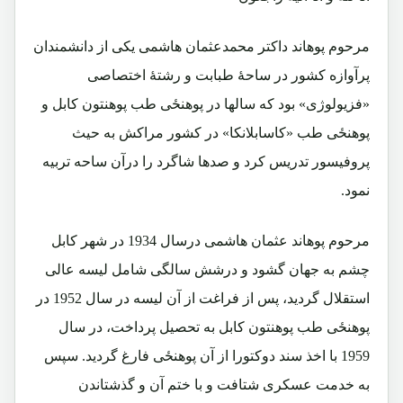
مرحوم پوهاند داکتر محمدعثمان هاشمی یکی از دانشمندان
پرآوازه کشور در ساحۀ طبابت و رشتۀ اختصاصی
«فزیولوژی» بود که سالها در پوهنځی طب پوهنتون کابل و
پوهنځی طب «کاسابلانکا» در کشور مراکش به حیث
پروفیسور تدریس کرد و صدها شاگرد را درآن ساحه تربیه
نمود.
مرحوم پوهاند عثمان هاشمی درسال 1934 در شهر کابل
چشم به جهان گشود و درشش سالگی شامل لیسه عالی
استقلال گردید، پس از فراغت از آن لیسه در سال 1952 در
پوهنځی طب پوهنتون کابل به تحصیل پرداخت، در سال
1959 با اخذ سند دوکتورا از آن پوهنځی فارغ گردید. سپس
به خدمت عسکری شتافت و با ختم آن و گذشتاندن