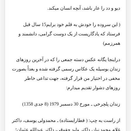
دیو و دد را عار باشد، آنچه انسان میکند.
( این سروده را خودش به قلم خود برایم15 سال قبل
فرستاد که یادگاریست از یک دوست گرامی، دانشمند و
همرزمم)
دراینجا یگانه عکس دسته جمعی را که در آخرین روزهای
زندان بوسیله یک عکاس رسمی گرفته شده و بعداً بصورت
مخفی در اختیار من قرار گرفته، جهت تداعی خاطر
روزهای دشوار تقدیم میدارم:
زندان پلچرخی ـ مورخ 30 دسمبر 1979 (8 جدی 1358)
از راست به چپ: ( قطارایستاده) ـ محمدولی یوسف، داکتر
غلام محمد نیاز، داکتر ولید حقوقی، داکتر عبدالله عثمان؛