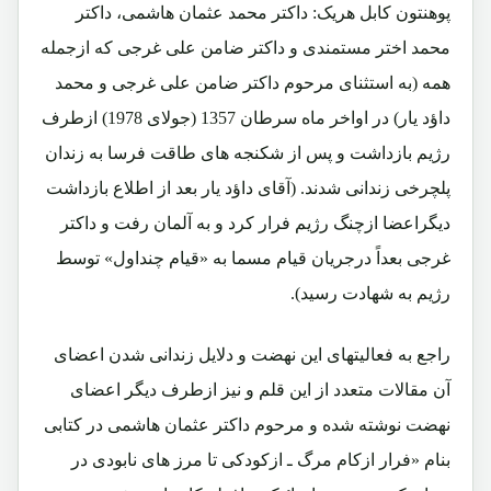
پوهنتون کابل هریک: داکتر محمد عثمان هاشمی، داکتر
محمد اختر مستمندی و داکتر ضامن علی غرجی که ازجمله
همه (به استثنای مرحوم داکتر ضامن علی غرجی و محمد
داؤد یار) در اواخر ماه سرطان 1357 (جولای 1978) ازطرف
رژیم بازداشت و پس از شکنجه های طاقت فرسا به زندان
پلچرخی زندانی شدند. (آقای داؤد یار بعد از اطلاع بازداشت
دیگراعضا ازچنگ رژیم فرار کرد و به آلمان رفت و داکتر
غرجی بعداً درجریان قیام مسما به «قیام چنداول» توسط
رژیم به شهادت رسید).
راجع به فعالیتهای این نهضت و دلایل زندانی شدن اعضای
آن مقالات متعدد از این قلم و نیز ازطرف دیگر اعضای
نهضت نوشته شده و مرحوم داکتر عثمان هاشمی در کتابی
بنام «فرار ازکام مرگ ـ ازکودکی تا مرز های نابودی در