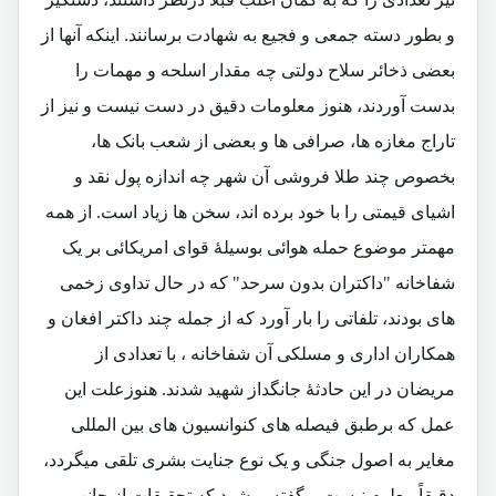
و بطور دسته جمعی و فجیع به شهادت برسانند. اینکه آنها از
بعضی ذخائر سلاح دولتی چه مقدار اسلحه و مهمات را
بدست آوردند، هنوز معلومات دقیق در دست نیست و نیز از
تاراج مغازه ها، صرافی ها و بعضی از شعب بانک ها،
بخصوص چند طلا فروشی آن شهر چه اندازه پول نقد و
اشیای قیمتی را با خود برده اند، سخن ها زیاد است. از همه
مهمتر موضوع حمله هوائی بوسیلۀ قوای امریکائی بر یک
شفاخانه "داکتران بدون سرحد" که در حال تداوی زخمی
های بودند، تلفاتی را بار آورد که از جمله چند داکتر افغان و
همکاران اداری و مسلکی آن شفاخانه ، با تعدادی از
مریضان در این حادثۀ جانگداز شهید شدند. هنوزعلت این
عمل که برطبق فیصله های کنوانسیون های بین المللی
مغایر به اصول جنگی و یک نوع جنایت بشری تلقی میگردد،
دقیقاً معلوم نیست و گفته میشود که تحقیقات از جانب