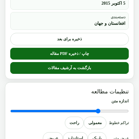
5 اکتوبر 2015
دسته‌بندی
افغانستان و جهان
ذخیره برای بعد
چاپ / ذخیره PDF مقاله
بازگشت به آرشیف مقالات
تنظیمات مطالعه
اندازه متن
معمولی
راحت
تراکم خطوط
باریک
استاندارد
عریض
عرض متن