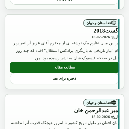
افغانستان و جهان
آگست2018
تاریخ: 2026-02-18
در این میان نظرم بیک نوشته ای از محترم آقای عزیز آریانفر زیر
نام "نیاز تاریخی به بازنگری پرادکس استقلال" افتاد که چند روز
قبل در صفحه فیسبوک شان به نشر رسیده بود. من…
مطالعه مقاله
: آگست2018
ذخیره برای بعد
افغانستان و جهان
امیر عبدالرحمن خان
تاریخ: 2026-02-18
زنان افغان در طول تاریخ کشور تا امروز هیچگاه قدرت آنرا نداشته