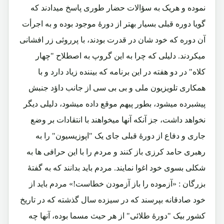
نموده و هریک به سؤالات حضار طوری پاسخ میدادند که
گویا دوره قبلی بسیار بهتر از دورۀ موجود بوده و به اجرأت
آن دوره که خود شان در قدرت بودند، با پرروئی زر افشانی
میکردند. دلیلی که چرا به این گروپ به اصطلاح "چهار
کلاه" در دو هفته در این برنامه که بیننده زیاد دارد و با
همکاری تلویزیون ملی و بی بی سی از جانب داؤد جنبش
پیشبرده میشود، بطور پیهم موقع داده میشود، دلیلی دیگر
نخواهد داشت، جز آنکه آنها میخواهند با انتقادات بر وضع
جاری و دفاع از دورۀ قبلی جای یک "اپوزیسیون" را به
رهبری حامد کرزی باز کنند و مردم را با این حرافی ها به
شکلی بسوی خود اغوا نمایند. مردم باید بدانند که به گفتۀ
بزرگان : «آزموده را باز آزمودن خطاست!» مردم باید از
خود صادقانه بپرسند که در سیزده سال گذشته که در تاریخ
کشور بیک "دورۀ طلائی" از هر حیث مسما بوده، آنها چه