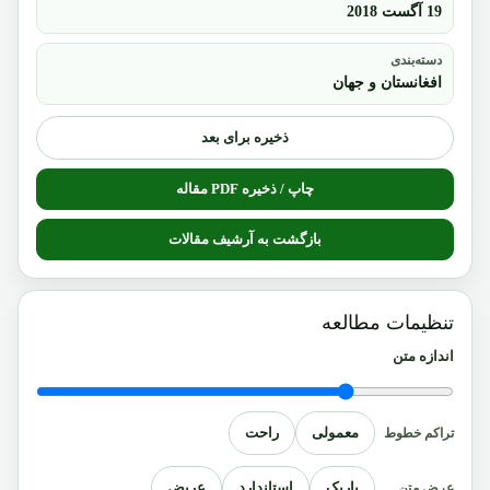
19 آگست 2018
دسته‌بندی
افغانستان و جهان
ذخیره برای بعد
چاپ / ذخیره PDF مقاله
بازگشت به آرشیف مقالات
تنظیمات مطالعه
اندازه متن
معمولی
راحت
تراکم خطوط
باریک
استاندارد
عریض
عرض متن