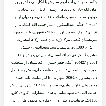
چگونه نادر خان از طریق سازش با انگلیسی ها در برابر
امان الله خان به پادشاهی رسید»، کابل،...23- پنجابی،
مولوی محمد حسین، «انقلاب افغانستان»، به زبان اردو،
193224- حَکَم، عبدالشکور، «امیر حبیب الله کلکانی: از
عیاری تا امارت»، پیشاور، 200225- غفوری، عبدالصبور،
سرنشینان کشتی مرگ (زندانیان قلعه ارگ)، انتشارت
«آرش»، 1380 26. هاشمی، سید سعدالدین، «جنبش
مشروطه خواهی در افغانستان»، سویدن (در دو جلد)،
2001 و 200427. آییک، ظفر حسن، «افغانستان از سلطنت
امیر حبیب الله خان تا صدارت هاشم خان»، مترجم فاضل،
ف.، پیشاور، 200328. شهرانی، داکتر عنایت الله، «شاه
محمد ولی خان دروازی»، پیشاور، 2007 29. شهرانی، داکتر
عنایت الله، «محمود سامی پاشا»، انتشارات «کاوه»، کلن،
201130. فرهادی، داکتر روان، «مقالات محمود طرزی در