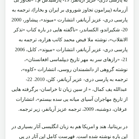
آزرمانه (پیرامون تجاوز شوروی بر ایران و بخارا)، ترجمه به
پارسی دری- عزیز آریانفر، انتشارت «میوند»، پیشاور، 2000
20- شکیراندو، الکساندر، «ناگفته هایی در باره کتاب «تذکر
الانقلاب»، نوشته ملا فیض محمد کاتب هزاره، ترجمه به
پارسی دری- عزیر آریانفر، انتشارات «میوند»، کابل، 2006
21- «رازهای سر به مهر تاریخ دیپلماسی افغانستان»،
نوشته گروهی از دانشمندان روسی، انتشارات «کاوه»،
ترجمه به پارسی دری- عزیر آریانفر، کلن، 2010. 22-
عبدالله یف کمال، « از سین زیان تا خراسان- برگرفته هایی
از تاریخ مهاجران آسیای میانه یی سده بیستم»، انتشارات
عرفان، دوشنبه، 2009، ترجمه عزیز آریانفر، زیر ترجمه.
در بریتانیا، هند و امریکا هم به زبان انگلیسی آثار بسیاری در
این باره نوشته شده است. فهرست کامل این آثار در پی