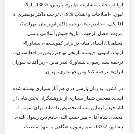
آریانفر، چاپ انتشارات «پاییز»، پاریس، 13835- پاولادا
لیون، «اصلاحات و انقلاب 1929»، ترجمه داکتر یوسفزی، 6-
آقا بکف، «خاطرات»، ترجمه داکتر ابوترابیان، تهران،7-
مروت، فضل الرحیم، «تاریخ جنیش اسلامی و ملی
مسلمانان آسیای میانه در برابر کمونیسم»، پیشاور8-
آرنولد، انتونی، «پیشنه تاریخی تهاجم روس در افغانستان»،
ترجمه سید رسول، پیشاور9- نیدر مایر، «زیر آفتاب سوزان
ایران»، ترجمه کیکاوس جهانداری، تهران،...
در کشور، به زبان پارسی دری هم آثار بسیاری نوشته شده
است. همچنین شمار بسیاری از پژوهشگران بخش هایی از
آثار خود را به این مساله تخصیص داده اند. برای نمونه: 1-
مجددی شاه آقا، «امیر حبیب الله- خادم دین رسول الله»،
پیشاور، 13782- سید رسول، «نگاهی یه عهد سلطنت