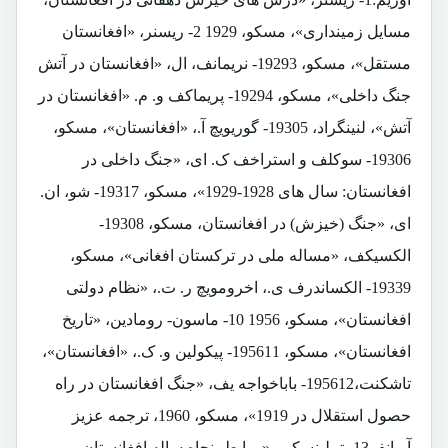
مسایل زمینداری»، مسکو، 1929 2- ریسنر، «افغانستان
مستقل»، مسکو، 19293- نریمانف، ال، «افغانستان در آتش
جنگ داخلی»، مسکو، 19294- پریماکف و. م. «افغانستان در
آتش»، لنینگراد، 19305- گوریویچ آ.، «افغانستان»، مسکو،
19306- سوکلف و استراخف ک. ای، «جنگ داخلی در
افغانستان: سال های 1928-1929»، مسکو، 19317- شو، ان.
ای، «جنگ (خیزش) در افغانستان، مسکو، 19308-
الکسیکف، «مساله ملی در ترکستان افغانی»، مسکو،
19339- الکساندرف ی.، اخرومویچ ر. ت.، «نظام دولتی
افغانستان»، مسکو، 1956 10- ماسون- رومادین، «تاریخ
افغانستان»، مسکو، 195611- پیکولین و. ک.، «افغانستان»،
تاشکنت،195612- باباخواجه یف، «جنگ افغانستان در راه
حصول استقلال در 1919»، مسکو، 1960، ترجمه عزیز
آریانفر13- تیپلینسکی، «روابط پنجاه ساله افغانستان و