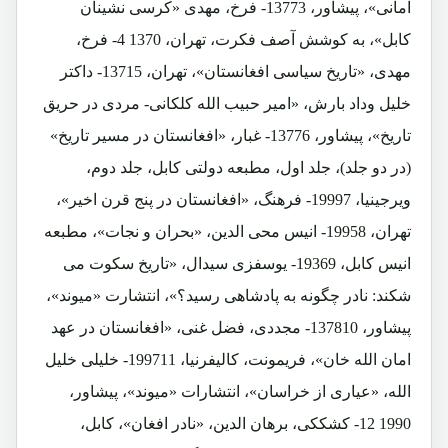
امانی»، پیشاور، 13773- فرخ، مهدی «کرسی نشینان
کابل»، به کوشش آصف فکرت، تهران، 1370 4- فرخ،
مهدی، «تاریخ سیاسی افغانستان»، تهران، 13715- داکتر
خلیل وداد بارش، «امیر حبیب الله کلکانی- مردی در حریق
تاریخ»، پیشاور، 13776- غبار، «افغانستان در مسیر تاریخ»
(در دو جلد)، جلد اول، مطبعه دولتی کابل، جلد دوم،
ویرجینیا، 19997- فرهنگ، «افغانستان در پنج قرن اخیر»،
تهران، 19958- انیس محی الدین، «بحران و نجات»، مطبعه
انیس کابل، 19369- یوسفزی سیدال، «تاریخ سکوت می
شکند: نادر چگونه به پادشاهی رسید؟»، انتشارت «میوند»،
پیشاور، 137810- مجددی، فضل غنی، «افغانستان در عهد
امان الله خان»، فریمونت، کالیفرنیا، 199711- خلیلی خلیل
الله، «عیاری از خراسان»، انتشارات «میوند»، پیشاور،
1990 12- کشککی، برهان الدین، «نادر افغان»، کابل،