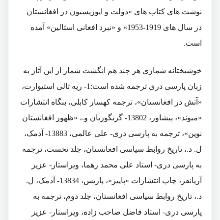
نوشت های کتاب های «دولت و اپوزیسیون در افغانستان
در سال های 1919-1953» و «نبرد افغانی استالین» آمده
است.
خوشبختانه شماری هر چند هم انگشت شمار از این آثار به
زبان پارسی دری ترجمه شده است:1- ریه تالی استیوارت،
«آتش در افغانستان»، ترجمه کهسار کابلی، بنگاه انتشارات
«میوند»، پیشاور، 13802- گریگوریان و.، «ظهور افغانستان
نوین»، ترجمه به پارسی دری- علی عالمی، 13883- آدمک،
ل. د.، تاریخ روابط سیاسی افغانستان، جلد نخست، ترجمه
به پارسی دری- استاد علی محمد زهما، ویراستار- عزیز
آریانفر، چاپ انتشارات «پاییز»، پاریس، 13834- آدمک، ل.
د.، تاریخ روابط سیاسی افغانستان، جلد دوم، ترجمه به
پارسی دری- استاد فاضل صاحب زاده، ویراستار- عزیز