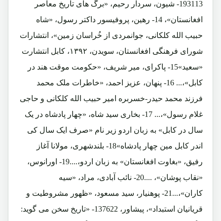
193113- شیون، سردار رحیم، «برگ های تاریخ معاصر
افغانستان»، 14- رهین، پروفیسور داکتر رسول، «شاه
حبیب الله کلکانی، جوانمردی از خُراسان زمین»، انتشارات
شورای فرهنگی افغانستان، سویدن، ۱۳۹۲، کابل انتشارت
«سعید»15- پاکرای، میر شریف، «حکومت موقت هند در
کابل»،... 16- پنهان، عزیز احمد، «خاطرات ملک محمد
فرزند محمد حیدر-خسربره امیر حبیب الله کلکانی و حاجی
غلام رسول»،... 17- بخاری سید شاه، «چهار پادشاه در یک
سال در کابل» به زبان اردو زیر نام «صرف ایک سال کی
اندر کابل مین چهار پادشاه»18- بلندشهری، مولانا آغاز
رفیق، «بغاوت افغانستان» به زبان اردو،....19- اورانوس،
«نقاب پوشان»، ....20- نائب آبادی، مراد، «سیه
کاران»،...21- پوهنیار، سید مسعود، «ظهور مشروطیت و
قریانیان استبداد»، پیشاور، 137622- «تاریخ سخن می گوید: