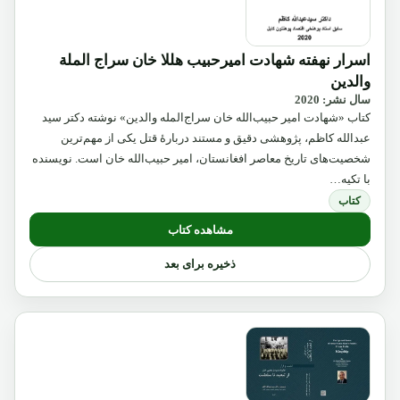
اسرار نهفته شهادت امیرحبیب هللا خان سراج الملة
والدین
سال نشر: 2020
کتاب «شهادت امیر حبیب‌الله خان سراج‌المله والدین» نوشته دکتر سید
عبدالله کاظم، پژوهشی دقیق و مستند دربارهٔ قتل یکی از مهم‌ترین
شخصیت‌های تاریخ معاصر افغانستان، امیر حبیب‌الله خان است. نویسنده
با تکیه…
کتاب
مشاهده کتاب
ذخیره برای بعد