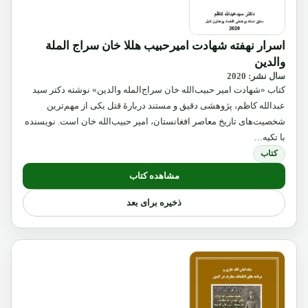
اسرار نهفته شهادت امیرحبیب هللا خان سراج الملة
والدین
سال نشر: 2020
کتاب «شهادت امیر حبیب‌الله خان سراج‌المله والدین» نوشته دکتر سید
عبدالله کاظم، پژوهشی دقیق و مستند دربارهٔ قتل یکی از مهم‌ترین
شخصیت‌های تاریخ معاصر افغانستان، امیر حبیب‌الله خان است. نویسنده
با تکیه…
کتاب
مشاهده کتاب
ذخیره برای بعد