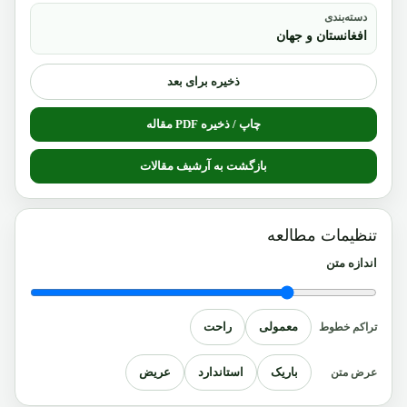
دسته‌بندی
افغانستان و جهان
ذخیره برای بعد
چاپ / ذخیره PDF مقاله
بازگشت به آرشیف مقالات
تنظیمات مطالعه
اندازه متن
معمولی
راحت
تراکم خطوط
باریک
استاندارد
عریض
عرض متن