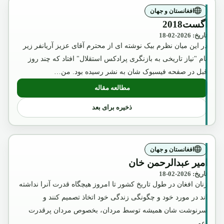
افغانستان و جهان
آگست2018
تاریخ: 2026-02-18
در این میان نظرم بیک نوشته ای از محترم آقای عزیز آریانفر زیر
نام "نیاز تاریخی به بازنگری پرادکس استقلال" افتاد که چند روز
قبل در صفحه فیسبوک شان به نشر رسیده بود. من…
مطالعه مقاله
: آگست2018
ذخیره برای بعد
افغانستان و جهان
امیر عبدالرحمن خان
تاریخ: 2026-02-18
زنان افغان در طول تاریخ کشور تا امروز هیچگاه قدرت آنرا نداشته
اند در مورد خود و چگونگی زندگی خود اتخاذ تصمیم کنند و
سرنوشت شان همیشه توسط مردان، بخصوص مردان پرقدرت
اعم…