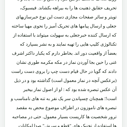
تحریف حقایق ذهنیت ها را به بیراهه بکشاند. فیسبوک،
تویتر و سائر صفحات مجازی دست این نوع خبرسازیهای
جعلی و ارسال پیامها های تحریک آمیز را نحوی مهیا ساخته
که ارسال کننده خبرجعلی به سهولت میتواند با استفاده از
تکنالوژی کلیپ هایی را تهیه نمایند و به نشر بسپارد که
بعضاً از واقعیت دور اند. بخاطر دارم که یکبار داکتر اشرف
غنی را حین بجا آوردن نماز در مکه مکرمه طوری نشان
دادند که گویا در حال قیام دست چپ را بروی دست راست
(برعکس آنچه در نماز معمول است) گذاشته بود و در ذیل
آن عکس تبصره شده بود که : او از اصول نماز بیخبر
است!؛ همچنان چسپاندن سر یک نفر به تنه های نامناسب و
تبصره های ناموزون در اطراف موضوع محض به مقصد
ترور شخصیت ها کاریست بسیار معمول. حتی در مصاحبه
ها استفاده از تخنیک های "قطع و سرش" صدا امکانات